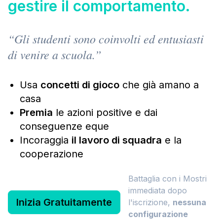
gestire il comportamento.
“
Gli studenti sono coinvolti ed entusiasti
di venire a scuola.
”
Usa
concetti di gioco
che già amano a
casa
Premia
le azioni positive e dai
conseguenze eque
Incoraggia
il lavoro di squadra
e la
cooperazione
Battaglia con i Mostri
immediata dopo
Inizia Gratuitamente
l'iscrizione,
nessuna
configurazione